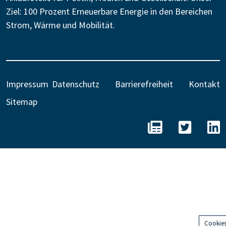
Ziel: 100 Prozent Erneuerbare Energie in den Bereichen
Strom, Wärme und Mobilität.
Impressum
Datenschutz
Barrierefreiheit
Kontakt
Sitemap
BEE - Unseren N
BEE auf 
B
Cookie