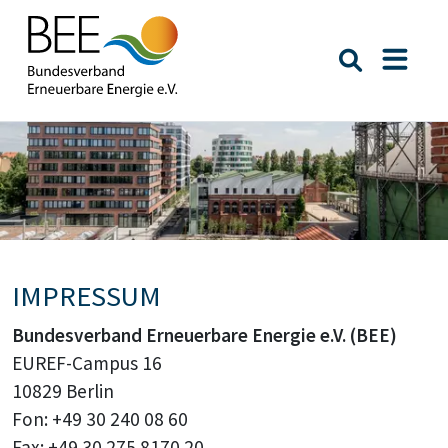
Suche öffn
Naviga
Bildtext: Erhöhte Ansicht auf den EUREF Campus mit 
IMPRESSUM
Bundesverband Erneuerbare Energie e.V. (BEE)
EUREF-Campus 16
10829 Berlin
Fon: +49 30 240 08 60
Fax: +49 30 275 8170 20