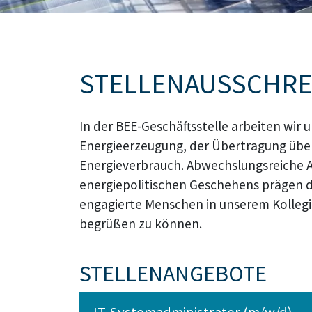
Bildtext:
STELLENAUSSCHR
In der BEE-Geschäftsstelle arbeiten wi
Energieerzeugung, der Übertragung über
Energieverbrauch. Abwechslungsreiche 
energiepolitischen Geschehens prägen da
engagierte Menschen in unserem Kollegi
begrüßen zu können.
STELLENANGEBOTE
IT-Systemadministrator (m/w/d)