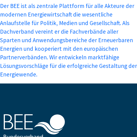
Der BEE ist als zentrale Plattform für alle Akteure der
modernen Energiewirtschaft die wesentliche
Anlaufstelle für Politik, Medien und Gesellschaft. Als
Dachverband vereint er die Fachverbände aller
Sparten und Anwendungsbereiche der Erneuerbaren
Energien und kooperiert mit den europäischen
Partnerverbänden. Wir entwickeln marktfähige
Lösungsvorschläge für die erfolgreiche Gestaltung der
Energiewende.