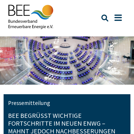
Suche öffn
Naviga
Pressemitteilung
BEE BEGRÜSST WICHTIGE F
ORTSCHRITTE IM NEUEN ENWG – M
AHNT JEDOCH NACHBESSERUNGEN B