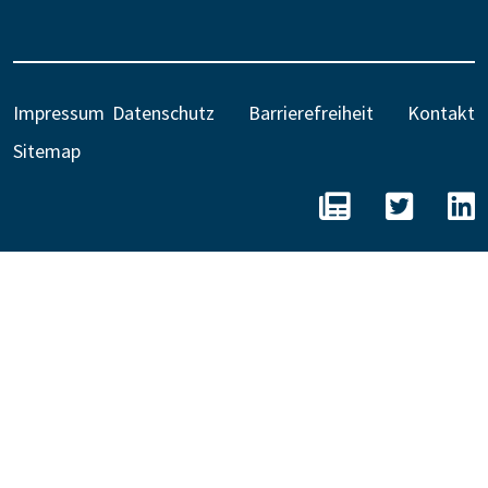
Impressum
Datenschutz
Barrierefreiheit
Kontakt
Sitemap
BEE - Unseren N
BEE auf 
B