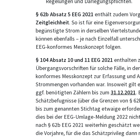
Regelungen und Darlegungspflichten.
§ 62b Absatz 5 EEG 2021
enthält zudem Vor
Zeitgleichheit
. So ist für eine Eigenversorg
begünstigte Strom in derselben Viertelstund
können ebenfalls – je nach Einzelfall unters
EEG-konformes Messkonzept folgen.
§ 104 Absatz 10 und 11 EEG 2021
enthalten 
Übergangsvorschriften für solche Fälle, in d
konformes Messkonzept zur Erfassung und 
Strommengen vorhanden war. Insoweit gilt e
ggf. benötigten Zählern bis zum
31.12.2021
.
Schätzbefugnisse (über die Grenzen von § 62b
bis zum genannten Stichtag etwaige erforder
dies bei der EEG-Umlage-Meldung 2022 nich
nach § 62b EEG 2021 weiterhin geschätzt we
die Vorjahre, für die das Schätzprivileg dann 