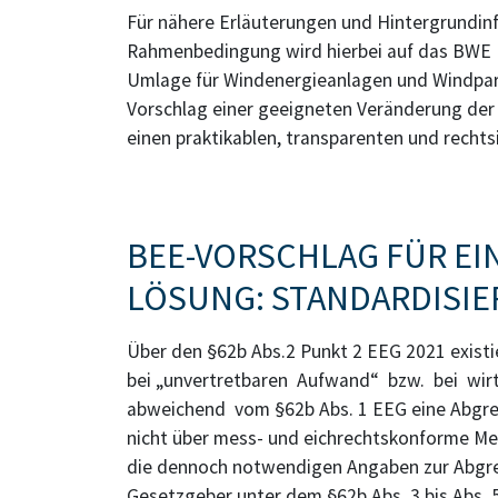
Für nähere Erläuterungen und Hintergrundinf
Rahmenbedingung wird hierbei auf das BWE H
Umlage für Windenergieanlagen und Windparks
Vorschlag einer geeigneten Veränderung der
einen praktikablen, transparenten und rechts
BEE-VORSCHLAG FÜR EI
LÖSUNG: STANDARDISIE
Über den §62b Abs.2 Punkt 2 EEG 2021 existie
bei „unvertretbaren Aufwand“ bzw. bei wir
abweichend vom §62b Abs. 1 EEG eine Abgr
nicht über mess- und eichrechtskonforme Mes
die dennoch notwendigen Angaben zur Abgr
Gesetzgeber unter dem §62b Abs. 3 bis Abs. 