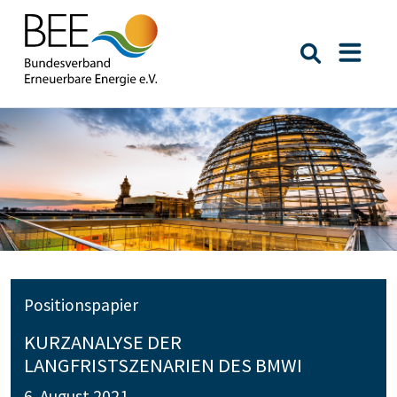
Suche öffn
Naviga
Positionspapier
KURZANALYSE DER
LANGFRISTSZENARIEN DES BMWI
6. August 2021