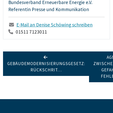
Bundesverband Erneuerbare Energie e.V.
Referentin Presse und Kommunikation
E-Mail an Denise Schöwing schreiben
01511 7123011
AG
GEBÄUDEMODERNISIERUNGSGESETZ:
ZWISCHE
RÜCKSCHRIT…
GEFA
FEH