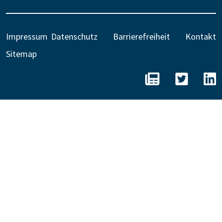
Impressum
Datenschutz
Barrierefreiheit
Kontakt
Sitemap
BEE - Unseren N
BEE auf 
B