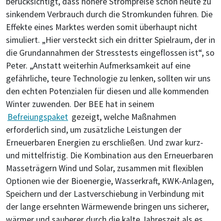
berücksichtigt, dass höhere Strompreise schon heute zu
sinkendem Verbrauch durch die Stromkunden führen. Die
Effekte eines Marktes werden somit überhaupt nicht
simuliert. „Hier versteckt sich ein dritter Spielraum, der in
die Grundannahmen der Stresstests eingeflossen ist“, so
Peter. „Anstatt weiterhin Aufmerksamkeit auf eine
gefährliche, teure Technologie zu lenken, sollten wir uns
den echten Potenzialen für diesen und alle kommenden
Winter zuwenden. Der BEE hat in seinem
Befreiungspaket
gezeigt, welche Maßnahmen
erforderlich sind, um zusätzliche Leistungen der
Erneuerbaren Energien zu erschließen. Und zwar kurz-
und mittelfristig. Die Kombination aus den Erneuerbaren
Masseträgern Wind und Solar, zusammen mit flexiblen
Optionen wie der Bioenergie, Wasserkraft, KWK-Anlagen,
Speichern und der Lastverschiebung in Verbindung mit
der lange ersehnten Wärmewende bringen uns sicherer,
wärmer und sauberer durch die kalte Jahreszeit als es