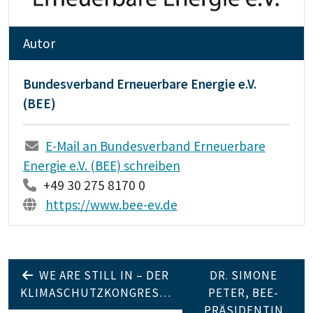
Autor
Bundesverband Erneuerbare Energie e.V.
(BEE)
E-Mail an Bundesverband Erneuerbare
Energie e.V. (BEE) schreiben
+49 30 275 8170 0
https://www.bee-ev.de
WE ARE STILL IN – DER
DR. SIMONE
KLIMASCHUTZKONGRES…
PETER, BEE-
PRÄSIDENTIN