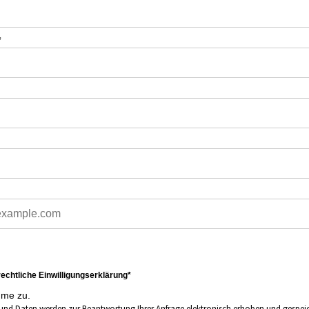
*
echtliche Einwilligungserklärung*
mme zu.
und Daten werden zur Beantwortung Ihrer Anfrage elektronisch erhoben und gespeich