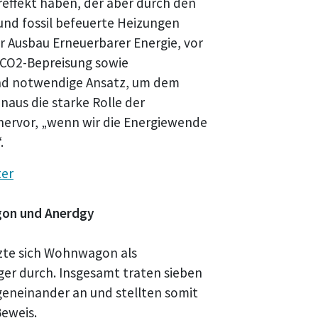
effekt haben, der aber durch den
und fossil befeuerte Heizungen
er Ausbau Erneuerbarer Energie, vor
 CO2-Bepreisung sowie
und notwendige Ansatz, um dem
aus die starke Rolle der
 hervor, „wenn wir die Energiewende
.
ter
gon und Anerdgy
zte sich Wohnwagon als
ger durch. Insgesamt traten sieben
eneinander an und stellten somit
Beweis.