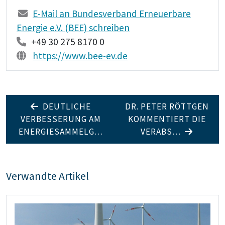
E-Mail an Bundesverband Erneuerbare
Energie e.V. (BEE) schreiben
+49 30 275 8170 0
https://www.bee-ev.de
DEUTLICHE
DR. PETER RÖTTGEN
VERBESSERUNG AM
KOMMENTIERT DIE
ENERGIESAMMELG…
VERABS…
Verwandte Artikel