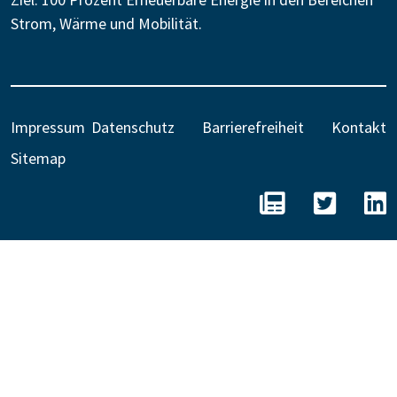
Strom, Wärme und Mobilität.
Impressum
Datenschutz
Barrierefreiheit
Kontakt
Sitemap
BEE - Unseren N
BEE auf 
B