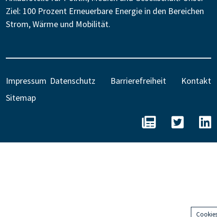
Ziel: 100 Prozent Erneuerbare Energie in den Bereichen
Strom, Wärme und Mobilität.
Impressum
Datenschutz
Barrierefreiheit
Kontakt
Sitemap
BEE - Unseren N
BEE auf 
B
Cookie