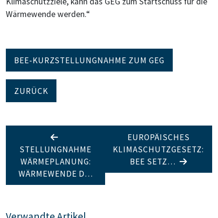
Klimaschutzziele, kann das GEG zum Startschuss für die
Wärmewende werden.“
BEE-KURZSTELLUNGNAHME ZUM GEG
ZURÜCK
EUROPÄISCHES
STELLUNGNAHME
KLIMASCHUTZGESETZ:
WÄRMEPLANUNG:
BEE SETZ…
WÄRMEWENDE D…
Verwandte Artikel