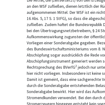
Die Mittel, die (zeitversetzt) von den Erzeu
an den WSF zufließen, dienen letztlich der 
aufgenommenen Mittel. Der WSF ist ein nich
16 Abs. 5, 17 S. 1 StFG), so dass die abgesc
zufließen. Zudem haftet die Bundesrepublik D
bei den Übertragungsnetzbetreibern, § 24 St
Aufkommenswirkung zugunsten der öffentlic
Vorliegen einer Sonderabgabe gegeben. Beze
des Bundeswirtschaftsministeriums vom 8. 
Abschöpfung sogar ausdrücklich die Rede von
Abschöpfungsinstrument generiert werden so
2
Rechtsprechung des BVerfG
jedoch nur unte
hier nicht vorliegen. Insbesondere ist kein
Damit ist gemeint, dass eine sachgerechte 
durch die Sonderabgabe entstehenden Belas
Sonderabgabe bewirkt. Hier wird das Aufko
Stromendkunden verwendet. Bei den durch d
Stromerzeugern hingegen entsteht kein spezi