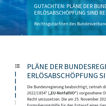
GUTACHTEN: PLÄNE DER BUN
ERLÖSABSCHÖPFUNG SIND RE
Rechtsgutachten des Bundesverband
PLÄNE DER BUNDESREG
ERLÖSABSCHÖPFUNG SI
Die Bundesregierung beabsichtigt, zeitnah die
1
2022/1854
(„
EU-NotfallVO
“) vorgesehene Ob
Recht umzusetzen. Die am 25. November 202
Formulierungshilfe für den Entwurf eines Ges