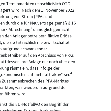
gen Terminmärkten (einschließlich OTC
lagert wird. Nach dem 1. November 2022
arktung von Strom (PPAs und
en durch die für Neuverträge gemäß § 16
3
mark-Abrechnung
unmöglich gemacht.
n den Anlagenbetreibern fiktive Erlöse
 die sie tatsächlich nie erwirtschaftet
ko aufgrund schwankender
enbetreiber auf den Abschluss von PPAs
tattdessen ihre Anlage nur noch über den
ung räumt ein, dass infolge der
4
ökonomisch nicht mehr attraktiv“ sei.
ein Zusammenbrechen des PPA-Marktes
nmärkten, was wiederum aufgrund der
n führen wird.
nkt die EU-NotfallVO den Begriff der
rtschafteten Erträge. Markterlöse