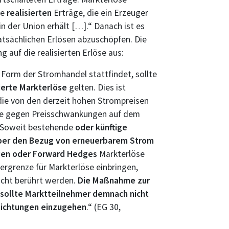
ie
realisierten
Erträge, die ein Erzeuger
in der Union erhält […].“ Danach ist es
 tatsächlichen Erlösen abzuschöpfen. Die
auf die realisierten Erlöse aus:
 Form der Stromhandel stattfindet, sollte
sierte Markterlöse
gelten. Dies ist
die von den derzeit hohen Strompreisen
rlöse gegen Preisschwankungen auf dem
 Soweit bestehende
oder künftige
ber den Bezug von erneuerbarem Strom
gen oder Forward Hedges
Markterlöse
rgrenze für Markterlöse einbringen,
nicht berührt werden.
Die Maßnahme zur
 sollte Marktteilnehmer demnach nicht
flichtungen einzugehen
.“ (EG 30,