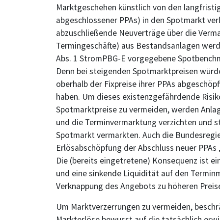
Marktgeschehen künstlich von den langfristi
abgeschlossener PPAs) in den Spotmarkt ver
abzuschließende Neuverträge über die Verm
Termingeschäfte) aus Bestandsanlagen werd
Abs. 1 StromPBG-E vorgegebene Spotbench
Denn bei steigenden Spotmarktpreisen würde
oberhalb der Fixpreise ihrer PPAs abgeschöpft,
haben. Um dieses existenzgefährdende Risi
Spotmarktpreise zu vermeiden, werden Anlag
und die Terminvermarktung verzichten und s
Spotmarkt vermarkten. Auch die Bundesregier
Erlösabschöpfung der Abschluss neuer PPAs „
Die (bereits eingetretene) Konsequenz ist 
und eine sinkende Liquidität auf den Termi
Verknappung des Angebots zu höheren Preise
Um Marktverzerrungen zu vermeiden, beschrä
Markterlöse bewusst auf die tatsächlich erwi