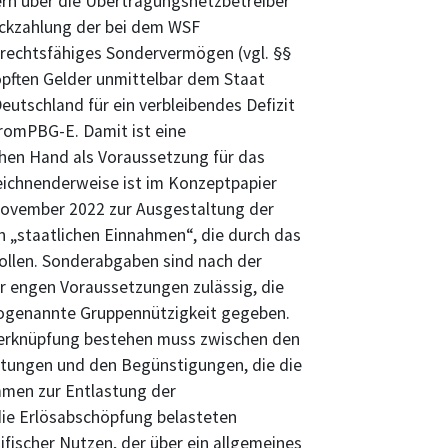
gern über die Übertragungsnetzbetreiber
Rückzahlung der bei dem WSF
trechtsfähiges Sondervermögen (vgl. §§
höpften Gelder unmittelbar dem Staat
eutschland für ein verbleibendes Defizit
romPBG-E. Damit ist eine
hen Hand als Voraussetzung für das
ichnenderweise ist im Konzeptpapier
November 2022 zur Ausgestaltung der
 „staatlichen Einnahmen“, die durch das
llen. Sonderabgaben sind nach der
r engen Voraussetzungen zulässig, die
e sogenannte Gruppennützigkeit gegeben.
Verknüpfung bestehen muss zwischen den
tungen und den Begünstigungen, die die
mmen zur Entlastung der
ie Erlösabschöpfung belasteten
fischer Nutzen, der über ein allgemeines