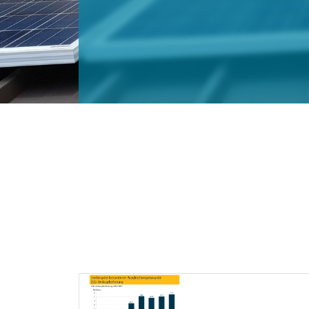
UMLAGEBEFREIUNG
Die Infografik zeigt die Entwicklung
bis 2017.
Die Infografik zeigt die Entwicklung d
2017.
DOWNLOADS
EEG-Entlastu