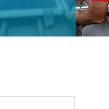
 der EEG-Umlagebefreiung von 2010
er EEG-Umlagebefreiung von 2010 bis
ng privilegierte Industrie