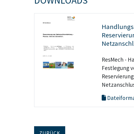
DOWNLOADS
Handlungs
Reservier
Netzanschl
ResMech - H
Festlegung vo
Reservierun
Netzanschlu
Dateiforma
ZURÜCK