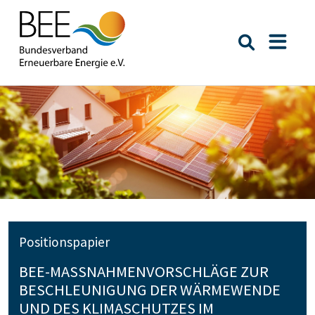
Suche öffn
Naviga
Positionspapier
BEE-MASSNAHMENVORSCHLÄGE ZUR B
ESCHLEUNIGUNG DER WÄRMEWENDE U
ND DES KLIMASCHUTZES IM G