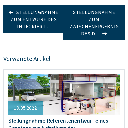
STELLUNGNAHME
STELLUNGNAHME
ZUM ENTWURF DES
ZUM
INTEGRIERT…
ZWISCHENERGEBNIS
DES D…
Verwandte Artikel
19.05.2022
Stellungnahme Referentenentwurf eines
Gesetzes zur Aufteilung der