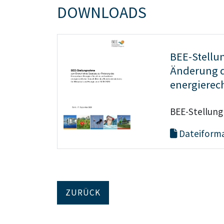
DOWNLOADS
BEE-Stell
Änderung d
energierech
BEE-Stellun
Dateiforma
ZURÜCK