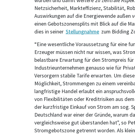
wurden und damit weitere 20 zentrale Aspek
Netzsicherheit, Markteffizienz, Stabilität, 
Auswirkungen auf die Energiewende außen vor
einen Gebotszonensplits mit Blick auf die Ma
dies in seiner
Stellungnahme
zum Bidding Zon
“Eine wesentliche Voraussetzung für eine fun
Erzeuger müssen nicht nur wissen, was Stro
belastbare Erwartung für den Strompreis für 
Industrieunternehmen genauso wie für Privat
Versorgern stabile Tarife erwarten. Um diese 
Möglichkeit, Strommengen zu einem vereinba
langfristige Handel erlaubt ein anspruchsvo
von Flexibilitäten oder Kreditrisiken aus d
der kurzfristige Einkauf von Strom am sog. 
Deutschland war einer der Gründe, warum da
vergleichsweise gut überstanden hat", so Pet
Stromgebotszone getrennt worden. Als klei