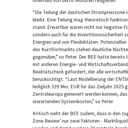
innerhalb von sechs Monaten reagieren.
“Die Teilung der deutschen Strompreiszone ist
bleibt. Eine Teilung mag theoretisch funktion
stand. Erwartbar wären nicht nur negative Fo
sondern auch für die Investitionssicherheit
Energien und von Flexibilitäten. Potenziellen
des Kurzfristmarkts stehen deutliche Nacht
gegenüber,” so Peter. Der BEE hatte bereits 
mit anderen Energie- und Wirtschaftsverbände
Realitätscheck gefordert, der alle wirtschaf
berücksichtigt. “Laut Modellierung der EN
lediglich 339 Mio. EUR für das Zieljahr 2025
Zentraleuropa generiert werden können, das 
erwartenden Systemkosten,” so Peter.
Kritisch sieht der BEE zudem, dass in den z
Zone Review’ nur zwei Faktoren - Marktliqui