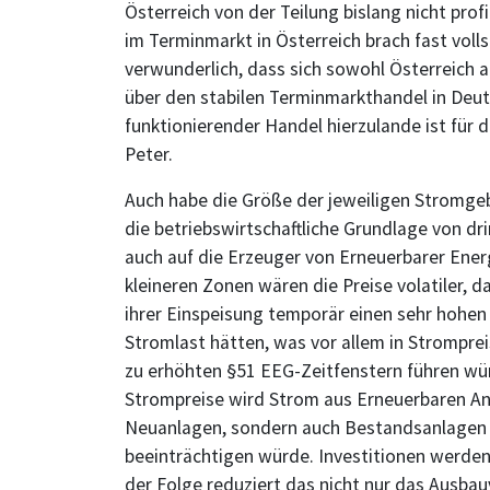
Österreich von der Teilung bislang nicht pro
im Terminmarkt in Österreich brach fast voll
verwunderlich, dass sich sowohl Österreich 
über den stabilen Terminmarkthandel in Deuts
funktionierender Handel hierzulande ist für 
Peter.
Auch habe die Größe der jeweiligen Stromgeb
die betriebswirtschaftliche Grundlage von dri
auch auf die Erzeuger von Erneuerbarer Ener
kleineren Zonen wären die Preise volatiler, 
ihrer Einspeisung temporär einen sehr hohen
Stromlast hätten, was vor allem in Strompr
zu erhöhten §51 EEG-Zeitfenstern führen wür
Strompreise wird Strom aus Erneuerbaren Anl
Neuanlagen, sondern auch Bestandsanlagen in
beeinträchtigen würde. Investitionen werden 
der Folge reduziert das nicht nur das Ausba