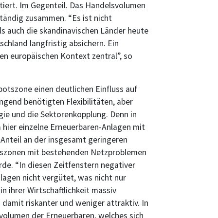
fitiert. Im Gegenteil. Das Handelsvolumen
ständig zusammen. “Es ist nicht
als auch die skandinavischen Länder heute
chland langfristig absichern. Ein
den europäischen Kontext zentral”, so
otszone einen deutlichen Einfluss auf
ngend benötigten Flexibilitäten, aber
gie und die Sektorenkopplung. Denn in
da hier einzelne Erneuerbaren-Anlagen mit
 Anteil an der insgesamt geringeren
eiszonen mit bestehenden Netzproblemen
de. “In diesen Zeitfenstern negativer
agen nicht vergütet, was nicht nur
 ihrer Wirtschaftlichkeit massiv
damit riskanter und weniger attraktiv. In
uvolumen der Erneuerbaren, welches sich