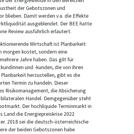
te der Energiewende in den Bereichen
Robustheit der Gebotszonen und
 blieben. Damit werden v.a. die Effekte
rktliquidität ausgeblendet. Der BEE hatte
e Review ausführlich erläutert.
ktionierende Wirtschaft ist Planbarkeit:
m morgen kostet, sondern eine
mehrere Jahre haben. Das gilt für
kundinnen und -kunden, die von ihren
Planbarkeit herzustellen, gibt es die
rten Termin zu handeln. Dieser
lles Risikomanagement, die Absicherung
em bilateralen Handel. Demgegenüber steht
Spotmarkt. Der hochliquide Terminmarkt in
s Land die Energiepreiskrise 2022
er. 2018 sei die deutsch-österreichische
nere der beiden Gebotszonen habe