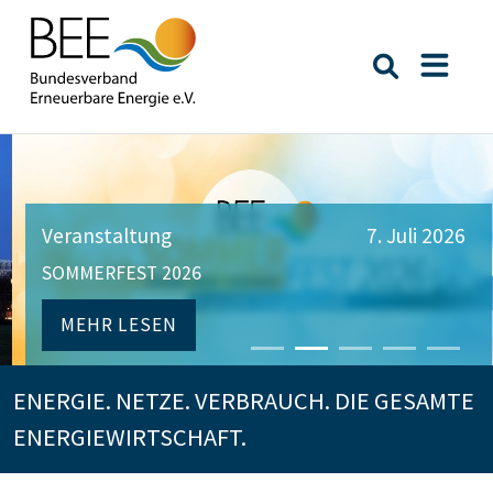
Suche öffn
Naviga
Veranstaltung
7. Juli 2026
SOMMERFEST 2026
MEHR LESEN
ENERGIE. NETZE. VERBRAUCH. DIE GESAMTE
ENERGIEWIRTSCHAFT.