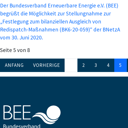
Der Bundesverband Erneuerbare Energie e.V. (BEE)
begrüßt die Möglichkeit zur Stellungnahme zur
„Festlegung zum bilanziellen Ausgleich von
Redispatch-Maßnahmen (BK6-20-059)“ der BNetzA
vom 30. Juni 2020.
Seite 5 von 8
ANFANG
VORHERIGE
...
2
3
4
5