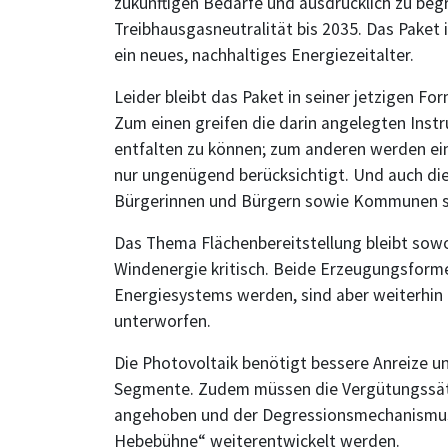
zukünftigen Bedarfe und ausdrücklich zu begr
Treibhausgasneutralität bis 2035. Das Paket i
ein neues, nachhaltiges Energiezeitalter.
Leider bleibt das Paket in seiner jetzigen Fo
Zum einen greifen die darin angelegten Inst
entfalten zu können; zum anderen werden ein
nur ungenügend berücksichtigt. Und auch di
Bürgerinnen und Bürgern sowie Kommunen si
Das Thema Flächenbereitstellung bleibt sowoh
Windenergie kritisch. Beide Erzeugungsforme
Energiesystems werden, sind aber weiterhi
unterworfen.
Die Photovoltaik benötigt bessere Anreize un
Segmente. Zudem müssen die Vergütungssätze 
angehoben und der Degressionsmechanismus 
Hebebühne“ weiterentwickelt werden.