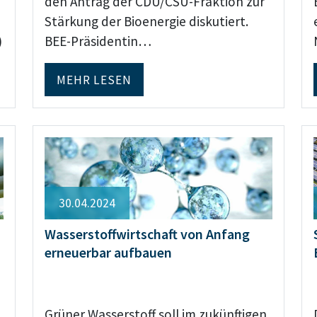
den Antrag der CDU/CSU-Fraktion zur
Stärkung der Bioenergie diskutiert.
)
BEE-Präsidentin…
MEHR LESEN
30.04.2024
Wasserstoffwirtschaft von Anfang
erneuerbar aufbauen
Grüner Wasserstoff soll im zukünftigen