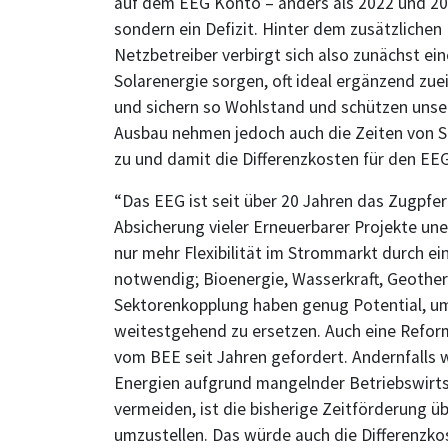
auf dem EEG Konto – anders als 2022 und 202
sondern ein Defizit. Hinter dem zusätzliche
Netzbetreiber verbirgt sich also zunächst ei
Solarenergie sorgen, oft ideal ergänzend zuei
und sichern so Wohlstand und schützen unser
Ausbau nehmen jedoch auch die Zeiten von S
zu und damit die Differenzkosten für den EE
“Das EEG ist seit über 20 Jahren das Zugpfe
Absicherung vieler Erneuerbarer Projekte unerl
nur mehr Flexibilität im Strommarkt durch e
notwendig; Bioenergie, Wasserkraft, Geothe
Sektorenkopplung haben genug Potential, u
weitestgehend zu ersetzen. Auch eine Reform 
vom BEE seit Jahren gefordert. Andernfalls
Energien aufgrund mangelnder Betriebswirtsc
vermeiden, ist die bisherige Zeitförderung ü
umzustellen. Das würde auch die Differenzkos