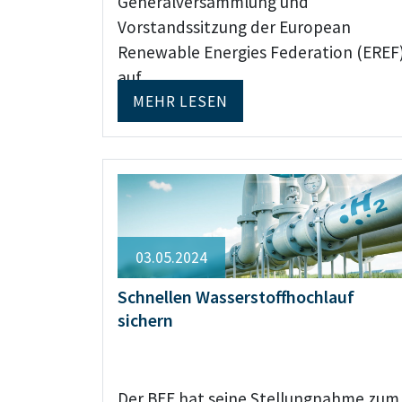
Generalversammlung und
Vorstandssitzung der European
Renewable Energies Federation (EREF
auf…
MEHR LESEN
03.05.2024
Schnellen Wasserstoffhochlauf
sichern
Der BEE hat seine Stellungnahme zum