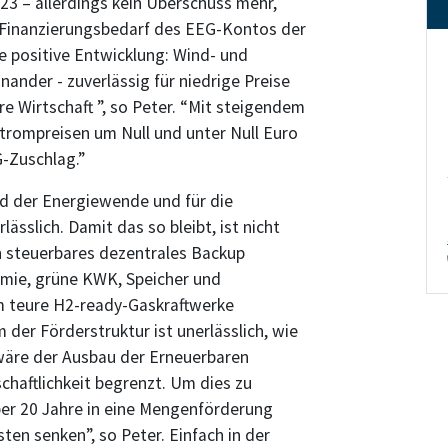
3 – allerdings kein Überschuss mehr,
n Finanzierungsbedarf des EEG-Kontos der
ne positive Entwicklung: Wind- und
nander - zuverlässig für niedrige Preise
e Wirtschaft ”, so Peter. “Mit steigendem
trompreisen um Null und unter Null Euro
G-Zuschlag.”
rd der Energiewende und für die
ässlich. Damit das so bleibt, ist nicht
in steuerbares dezentrales Backup
rmie, grüne KWK, Speicher und
m teure H2-ready-Gaskraftwerke
der Förderstruktur ist unerlässlich, wie
 wäre der Ausbau der Erneuerbaren
haftlichkeit begrenzt. Um dies zu
ber 20 Jahre in eine Mengenförderung
ten senken”, so Peter. Einfach in der