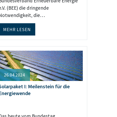
Bundesverband Erneuerbare Energie
e.V. (BEE) die dringende
Notwendigkeit, die…
MEHR LESEN
26.04.2024
Solarpaket I: Meilenstein für die
Energiewende
Das heute vom Bundestag